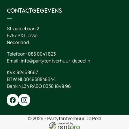
Contactgegevens
Straatsebaan 2
5757 PX
Liessel
Nederland
Telefoon:
085 0041 623
Email:
info@partytentverhuur-depeel.nl
KVK 92468667
BTW NL004958848B44
Bank NL34 RABO 0338 1849 96
© 2026 - Partytentverhuur De Peel