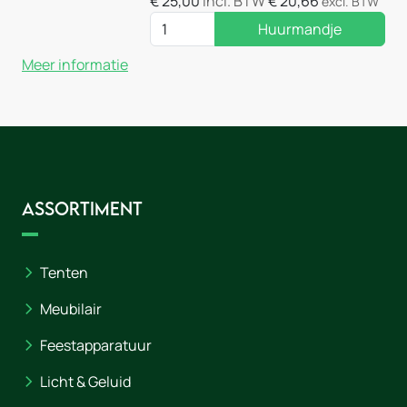
€
25,00
incl. BTW
€
20,66
excl. BTW
Huurmandje
Meer informatie
Assortiment
Tenten
Meubilair
Feestapparatuur
Licht & Geluid