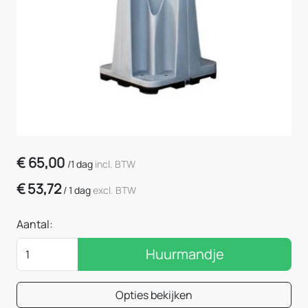
€
65,00
/
1 dag
incl. BTW
€
53,72
/
1 dag
excl. BTW
Aantal:
Huurmandje
Opties bekijken