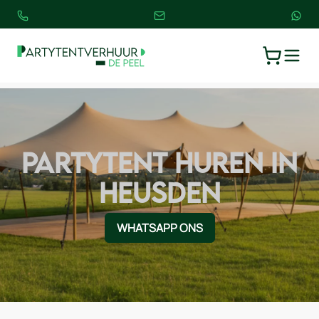
TOGGLE
WINKELW
PARTYTENT HUREN IN
HEUSDEN
WHATSAPP ONS