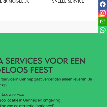
ERK MOGELIJK
SNELLE SERVICE
fac
ins
a services voor een
eloos feest
service in Gennep gaat verder dan alleen leveren. Je
n op:
afbouwservice
g op locatie in Gennep en omgeving
ing van de attractie (optioneel)