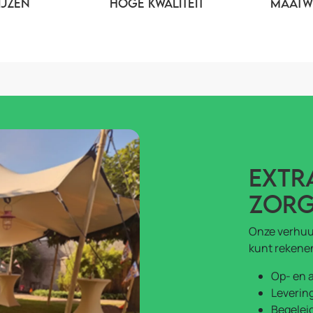
IJZEN
HOGE KWALITEIT
MAATW
Extr
zorg
Onze verhuur
kunt rekene
Op- en 
Leverin
Begeleid