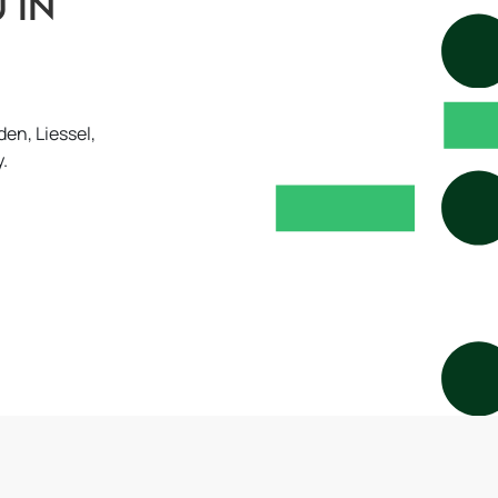
 in
en, Liessel,
.