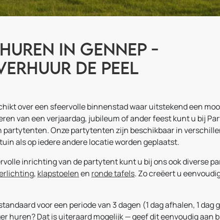
huren in Gennep -
verhuur De Peel
ikt over een sfeervolle binnenstad waar uitstekend een moo
eren van een verjaardag, jubileum of ander feest kunt u bij P
n partytenten. Onze partytenten zijn beschikbaar in verschil
uin als op iedere andere locatie worden geplaatst.
volle inrichting van de partytent kunt u bij ons ook diverse 
erlichting
,
klapstoelen
en
ronde tafels
. Zo creëert u eenvoudig
tandaard voor een periode van 3 dagen (1 dag afhalen, 1 dag g
er huren? Dat is uiteraard mogelijk — geef dit eenvoudig aan 