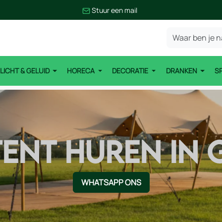
Stuur een mail
LICHT & GELUID
HORECA
DECORATIE
DRANKEN
S
TENT HUREN IN 
WHATSAPP ONS