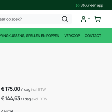
Stuur een app
PRINGKUSSENS, SPELLEN EN POPPEN
VERKOOP
CONTACT
€
175,00
/
1 dag
incl. BTW
€
144,63
/
1 dag
excl. BTW
Aantal: