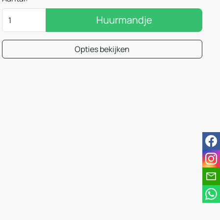
Huurmandje
Opties bekijken
fac
ins