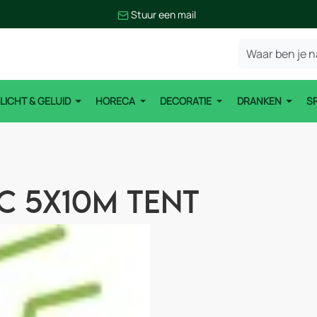
Stuur een mail
LICHT & GELUID
HORECA
DECORATIE
DRANKEN
S
C 5x10m tent