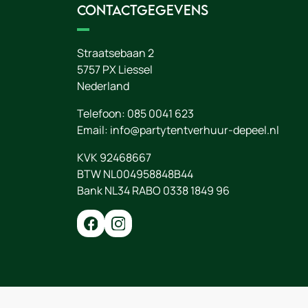
Contactgegevens
Straatsebaan 2
5757 PX
Liessel
Nederland
Telefoon:
085 0041 623
Email:
info@partytentverhuur-depeel.nl
KVK 92468667
BTW NL004958848B44
Bank NL34 RABO 0338 1849 96