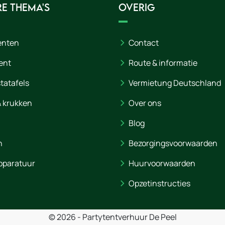
e thema's
Overig
enten
Contact
ent
Route & informatie
statafels
Vermietung Deutschland
& krukken
Over ons
Blog
n
Bezorgingsvoorwaarden
pparatuur
Huurvoorwaarden
Opzetinstructies
© 2026 - Partytentverhuur De Peel