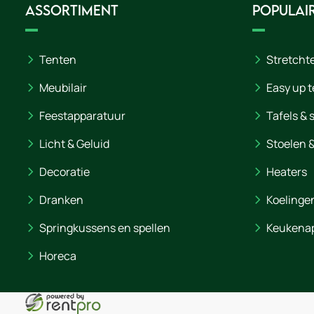
Assortiment
Populair
Tenten
Stretcht
Meubilair
Easy up t
Feestapparatuur
Tafels & 
Licht & Geluid
Stoelen 
Decoratie
Heaters
Dranken
Koelinge
Springkussens en spellen
Keukena
Horeca