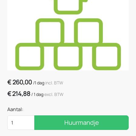
€
260,00
/
1 dag
incl. BTW
€
214,88
/
1 dag
excl. BTW
Aantal:
Huurmandje