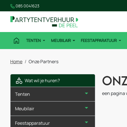
085 0041623
TENTEN
MEUBILAIR
FEESTAPPARATUUR
Home
Onze Partners
Onz
Wat wil je huren?
een pagina 
Tenten
Meubilair
Feestapparatuur