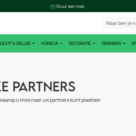
Stuur een mail
LICHT & GELUID
HORECA
DECORATIE
DRANKEN
S
e Partners
waarop u links naar uw partners kunt plaatsen