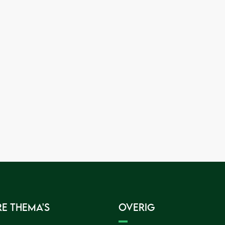
e thema's
Overig