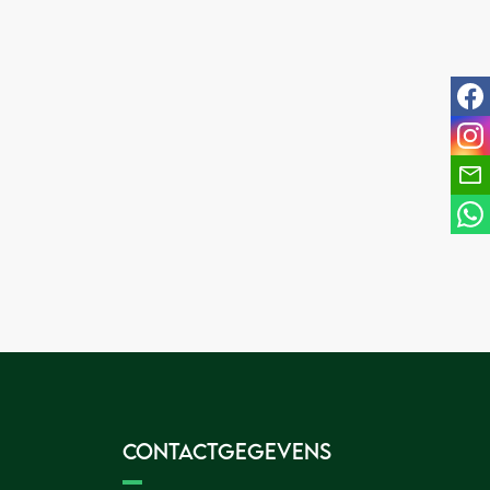
fac
ins
Contactgegevens