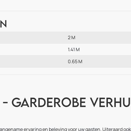
en
2 M
1.41 M
0.65 M
- Garderobe verhu
angename ervaring en beleving voor uw gasten. Uiteraard ook