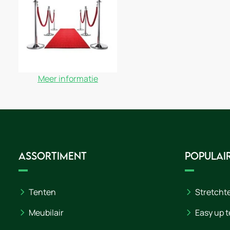
Meer informatie
Assortiment
Populair
Tenten
Stretcht
Meubilair
Easy up t