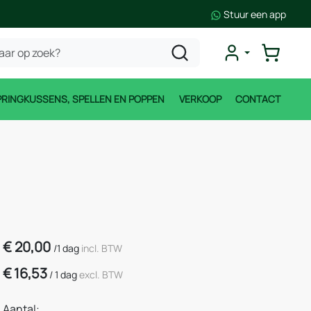
Stuur een app
PRINGKUSSENS, SPELLEN EN POPPEN
VERKOOP
CONTACT
€
20,00
/
1 dag
incl. BTW
€
16,53
/
1 dag
excl. BTW
Aantal: