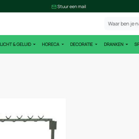
Stuur een mail
LICHT & GELUID
HORECA
DECORATIE
DRANKEN
S