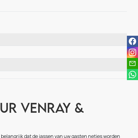
fac
ins
ur Venray &
 belangrijk dat de jassen van uw gasten netjes worden